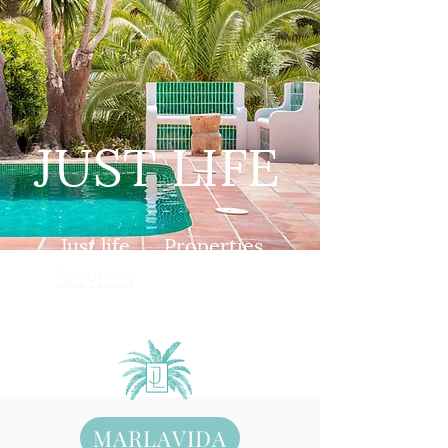
JUST LIFE
Just life
Properties
Services
Book
Contact
MARLAVIDA